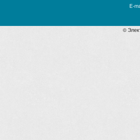
E-ma
© Элек